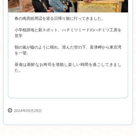
春の南房総周辺を巡る日帰り旅に行ってきました。
小学校跡地と新スポット、ハチミツミードのハチミツ工房を
見学
朝の嵐が嘘のように晴れ、澄んだ空の下、富津岬から東京湾
を一望。
昼食は新鮮なお寿司を堪能し楽しい時間を過ごしてきまし
た。
2024年05月29日